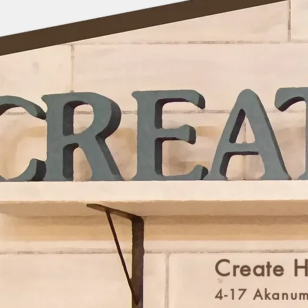
Create 
4-17 Akanum