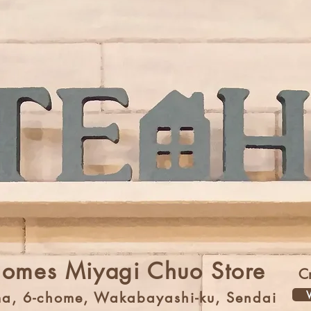
Homes Miyagi Chuo Store
C
V
a, 6-chome, Wakabayashi-ku, Sendai